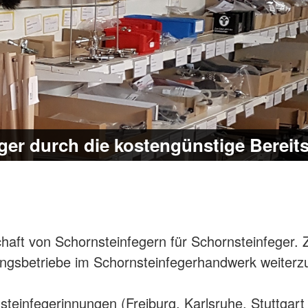
ger durch die kostengünstige Bereits
ft von Schornsteinfegern für Schornsteinfeger. Z
nungsbetriebe im Schornsteinfegerhandwerk weiter
teinfegerinnungen (Freiburg, Karlsruhe, Stuttgar