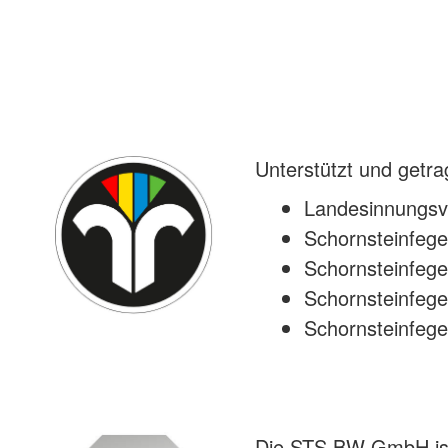
Unterstützt und get
Landesinnungs
Schornsteinfege
Schornsteinfege
Schornsteinfege
Schornsteinfege
Die STS BW GmbH ist 