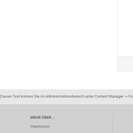
Diesen Text können Sie im Administrationsbereich unter Content Manager -> Foo
MEHR ÜBER...
Impressum