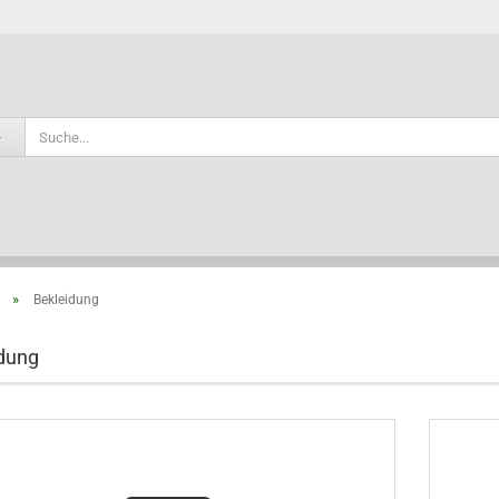
Sprache auswählen
»
Bekleidung
Konto e
dung
Passwo