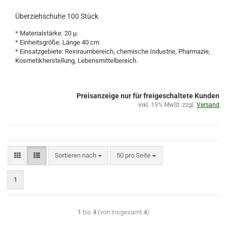
Überziehschuhe 100 Stück
* Materialstärke: 20 µ.
* Einheitsgröße: Länge 40 cm
* Einsatzgebiete: Reinraumbereich, chemische Industrie, Pharmazie,
Kosmetikherstellung, Lebensmittelbereich.
Preisanzeige nur für freigeschaltete Kunden
inkl. 19% MwSt. zzgl.
Versand
Sortieren nach
50 pro Seite
1
1
bis
4
(von insgesamt
4
)