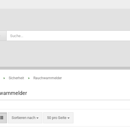
Sprache auswählen
»
»
Sicherheit
Rauchwarnmelder
Konto e
warnmelder
Passwo
Sortieren nach
50 pro Seite