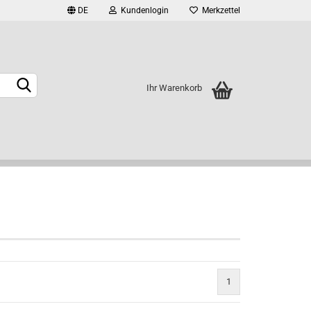
DE
Kundenlogin
Merkzettel
Ihr Warenkorb
rstellen
rt vergessen?
1