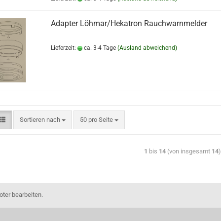
Adapter Löhmar/Hekatron Rauchwarnmelder
Lieferzeit:
ca. 3-4 Tage
(Ausland abweichend)
Sortieren nach
50 pro Seite
1
bis
14
(von insgesamt
14
ter bearbeiten.