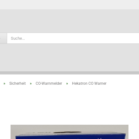
Sprache auswählen
»
»
»
Sicherheit
CO-Warnmelder
Hekatron CO Warner
Konto e
Passwo